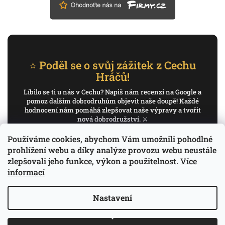
⭐ Poděl se o svůj zážitek z Cechu
Hráčů!
Líbilo se ti u nás v Cechu? Napiš nám recenzi na Google a
pomoz dalším dobrodruhům objevit naše doupě! Každé
hodnocení nám pomáhá zlepšovat naše výpravy a tvořit
nová dobrodružství. ⚔️
Používáme cookies, abychom Vám umožnili pohodlné
✍️ Napiš recenzi na Google
prohlížení webu a díky analýze provozu webu neustále
zlepšovali jeho funkce, výkon a použitelnost.
Více
Děkujeme, že pomáháš psát příběh Cechu Hráčů.
informací
Nastavení