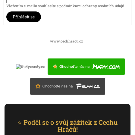
Vložením e-mailu souhlasíte s
podmínkami ochrany osobních údajů
Přihlásit se
www.cechhracu.cz
⭐ Poděl se o svůj zážitek z Cechu
Hráčů!