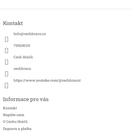
Z
á
Kontakt
p
a
Info
@
cechhracu.cz
t
í
705108119
Cech Hráčů
cechhracu
https://www.youtube.com/@cechhracu1
Informace pro vás
Kontakt
Napište nám
O Cechu Hráčů
Doprava a platba