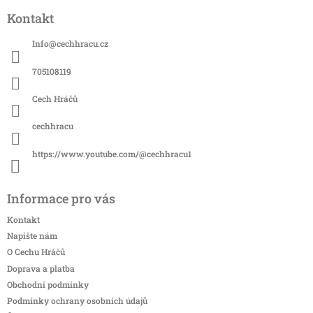
á
Kontakt
p
a
Info
@
cechhracu.cz
t
í
705108119
Cech Hráčů
cechhracu
https://www.youtube.com/@cechhracu1
Informace pro vás
Kontakt
Napište nám
O Cechu Hráčů
Doprava a platba
Obchodní podmínky
Podmínky ochrany osobních údajů