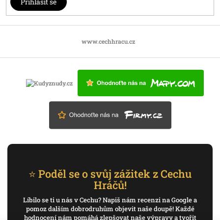
Přihlásit se
www.cechhracu.cz
⭐ Poděl se o svůj zážitek z Cechu
Hráčů!
Líbilo se ti u nás v Cechu? Napiš nám recenzi na Google a
pomoz dalším dobrodruhům objevit naše doupě! Každé
hodnocení nám pomáhá zlepšovat naše výpravy a tvořit