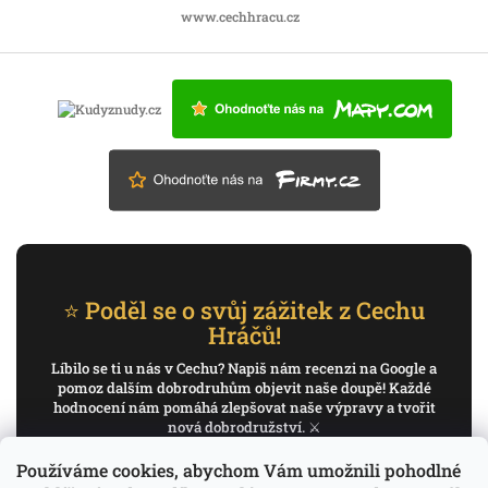
www.cechhracu.cz
⭐ Poděl se o svůj zážitek z Cechu
Hráčů!
Líbilo se ti u nás v Cechu? Napiš nám recenzi na Google a
pomoz dalším dobrodruhům objevit naše doupě! Každé
hodnocení nám pomáhá zlepšovat naše výpravy a tvořit
nová dobrodružství. ⚔️
Používáme cookies, abychom Vám umožnili pohodlné
✍️ Napiš recenzi na Google