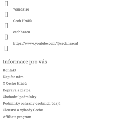
t
í
705108119
Cech Hráčů
cechhracu
https://www.youtube.com/@cechhracu1
Informace pro vás
Kontakt
Napište nám
O Cechu Hráčů
Doprava a platba
Obchodní podmínky
Podmínky ochrany osobních údajů
Členství a výhody Cechu
Affiliate program