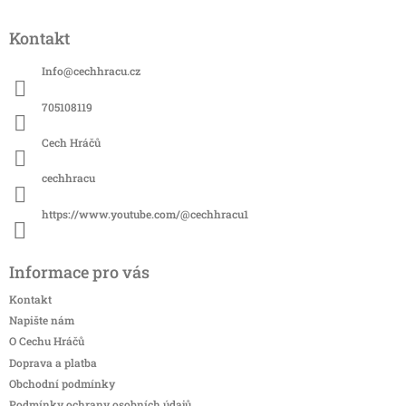
Z
á
Kontakt
p
a
Info
@
cechhracu.cz
t
í
705108119
Cech Hráčů
cechhracu
https://www.youtube.com/@cechhracu1
Informace pro vás
Kontakt
Napište nám
O Cechu Hráčů
Doprava a platba
Obchodní podmínky
Podmínky ochrany osobních údajů