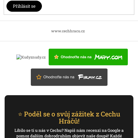
Přihlásit se
www.cechhracu.cz
⭐ Poděl se o svůj zážitek z Cechu
Hráčů!
Líbilo se ti u nás v Cechu? Napiš nám recenzi na Google a
pomoz dalším dobrodruhům objevit naše doupě! Každé