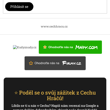
Přihlásit se
www.cechhracu.cz
⭐ Poděl se o svůj zážitek z Cechu
Hráčů!
Líbilo se ti u nás v Cechu? Napiš nám recenzi na Google a
pomoz dalším dobrodruhům objevit naše doupě! Každé