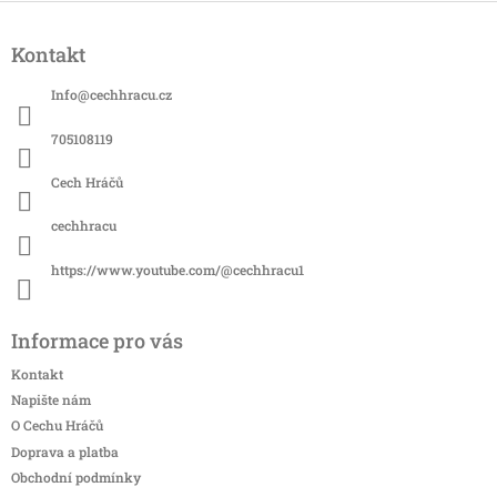
Z
á
Kontakt
p
a
Info
@
cechhracu.cz
t
í
705108119
Cech Hráčů
cechhracu
https://www.youtube.com/@cechhracu1
Informace pro vás
Kontakt
Napište nám
O Cechu Hráčů
Doprava a platba
Obchodní podmínky