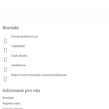
Z
á
Kontakt
p
a
Info
@
cechhracu.cz
t
í
705108119
Cech Hráčů
cechhracu
https://www.youtube.com/@cechhracu1
Informace pro vás
Kontakt
Napište nám
O Cechu Hráčů