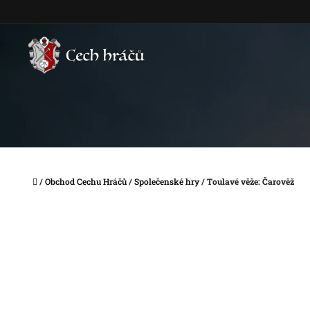
Přejít
na
obsah
Domů
/
Obchod Cechu Hráčů
/
Společenské hry
/
Toulavé věže: Čarověž