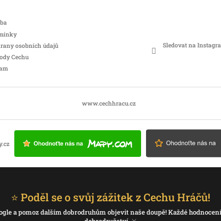
tba
mínky
Sledovat na Instagr
rany osobních údajů
hody Cechu
ram
www.cechhracu.cz
⭐ Poděl se o svůj zážitek z Cechu Hráčů!
 Google a pomoz dalším dobrodruhům objevit naše doupě! Každé hodnocen