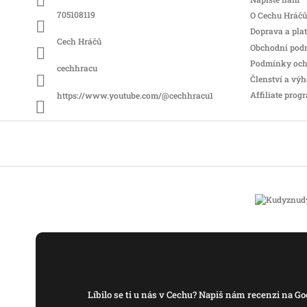
í
705108119
O Cechu Hráčů
Doprava a pla
Cech Hráčů
Obchodní pod
Podmínky och
cechhracu
Členství a vý
Affiliate prog
https://www.youtube.com/@cechhracu1
Líbilo se ti u nás v Cechu? Napiš nám recenzi na