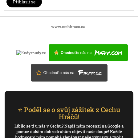
Přihlásit se
www.cechhracu.cz
⭐ Poděl se o svůj zážitek z Cechu
Hráčů!
Líbilo se ti u nás v Cechu? Napiš nám recenzi na Google a
pomoz dalším dobrodruhům objevit naše doupě! Každé
hodnocení nám pomáhá zlepšovat naše výpravy a tvořit