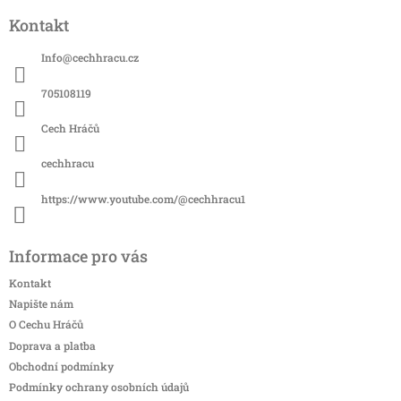
á
Kontakt
p
a
Info
@
cechhracu.cz
t
í
705108119
Cech Hráčů
cechhracu
https://www.youtube.com/@cechhracu1
Informace pro vás
Kontakt
Napište nám
O Cechu Hráčů
Doprava a platba
Obchodní podmínky
Podmínky ochrany osobních údajů