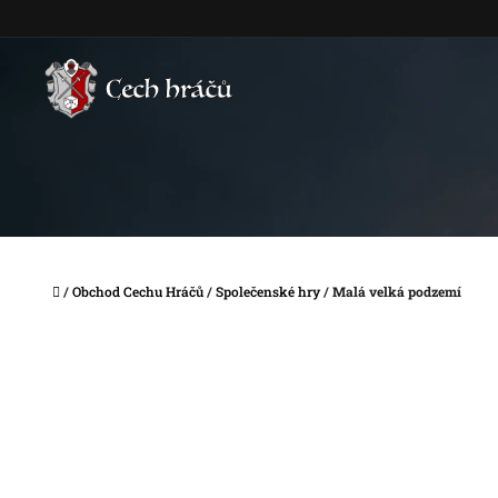
Přejít
na
obsah
Domů
/
Obchod Cechu Hráčů
/
Společenské hry
/
Malá velká podzemí