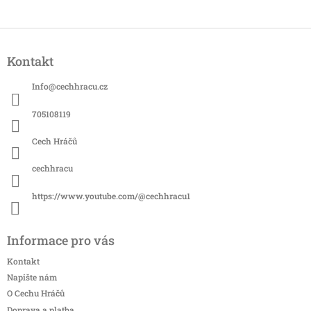
Z
á
Kontakt
p
a
Info
@
cechhracu.cz
t
í
705108119
Cech Hráčů
cechhracu
https://www.youtube.com/@cechhracu1
Informace pro vás
Kontakt
Napište nám
O Cechu Hráčů
Doprava a platba