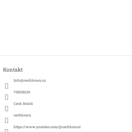
Z
á
Kontakt
p
a
Info
@
cechhracu.cz
t
í
705108119
Cech Hráčů
cechhracu
https://www.youtube.com/@cechhracu1