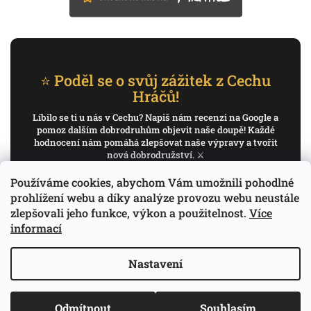
⭐ Poděl se o svůj zážitek z Cechu
Hráčů!
Líbilo se ti u nás v Cechu? Napiš nám recenzi na Google a
pomoz dalším dobrodruhům objevit naše doupě! Každé
hodnocení nám pomáhá zlepšovat naše výpravy a tvořit
nová dobrodružství. ⚔️
Používáme cookies, abychom Vám umožnili pohodlné
✍️ Napiš recenzi na Google
prohlížení webu a díky analýze provozu webu neustále
zlepšovali jeho funkce, výkon a použitelnost.
Více
Děkujeme, že pomáháš psát příběh Cechu Hráčů.
informací
Nastavení
Copyright 2026
Cech Hráčů
. Všechna práva
Odmítnout
Souhlasím
Vytvořil Shoptet