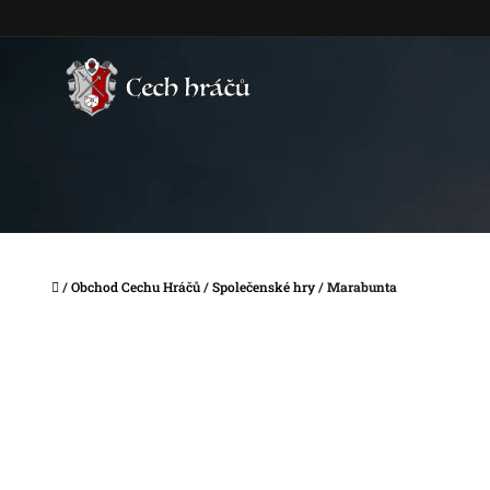
Přejít
na
obsah
Domů
/
Obchod Cechu Hráčů
/
Společenské hry
/
Marabunta