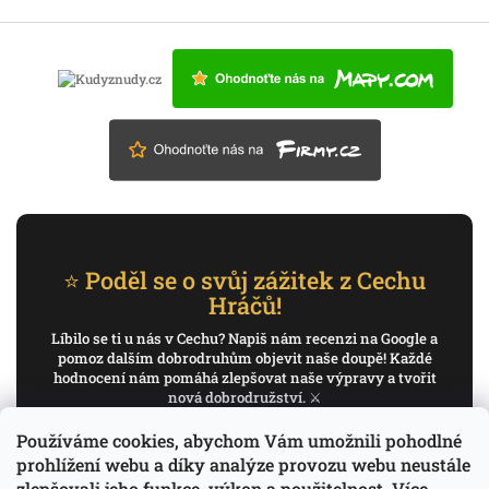
⭐ Poděl se o svůj zážitek z Cechu
Hráčů!
Líbilo se ti u nás v Cechu? Napiš nám recenzi na Google a
pomoz dalším dobrodruhům objevit naše doupě! Každé
hodnocení nám pomáhá zlepšovat naše výpravy a tvořit
nová dobrodružství. ⚔️
Používáme cookies, abychom Vám umožnili pohodlné
✍️ Napiš recenzi na Google
prohlížení webu a díky analýze provozu webu neustále
zlepšovali jeho funkce, výkon a použitelnost.
Více