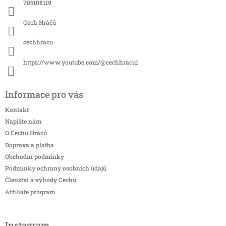
í
705108119
Cech Hráčů
cechhracu
https://www.youtube.com/@cechhracu1
Informace pro vás
Kontakt
Napište nám
O Cechu Hráčů
Doprava a platba
Obchodní podmínky
Podmínky ochrany osobních údajů
Členství a výhody Cechu
Affiliate program
Instagram