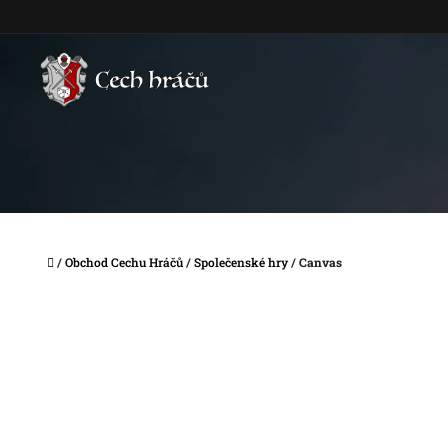
Přejít
na
obsah
Domů
/
Obchod Cechu Hráčů
/
Společenské hry
/
Canvas