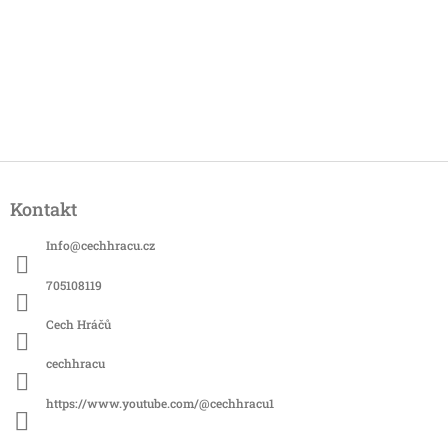
Z
á
Kontakt
p
a
Info
@
cechhracu.cz
t
í
705108119
Cech Hráčů
cechhracu
https://www.youtube.com/@cechhracu1