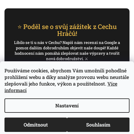
⭐ Poděl se o svůj zážitek z Cechu
Hráčů!
Líbilo se ti u nás v Cechu? Napiš nám recenzi na Google a
pomoz dalším dobrodruhům objevit naše doupě! Každé
hodnocení nám pomáhá zlepšovat naše výpravy a tvořit
nová dobrodružství. ⚔️
Používáme cookies, abychom Vám umožnili pohodlné
✍️ Napiš recenzi na Google
prohlížení webu a díky analýze provozu webu neustále
zlepšovali jeho funkce, výkon a použitelnost.
Více
Děkujeme, že pomáháš psát příběh Cechu Hráčů.
informací
Nastavení
Copyright 2026
Cech Hráčů
. Všechna práva
Odmítnout
Souhlasím
Vytvořil Shoptet
vyhrazena.