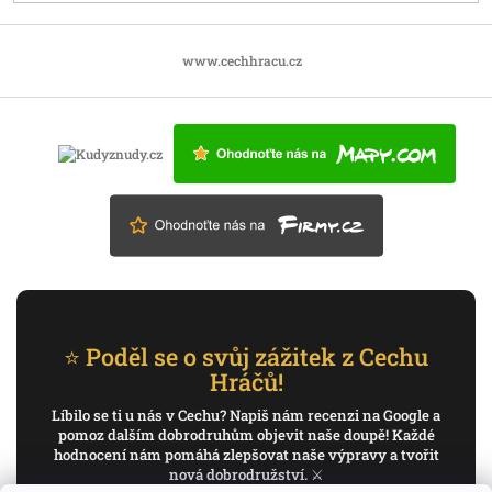
www.cechhracu.cz
⭐ Poděl se o svůj zážitek z Cechu
Hráčů!
Líbilo se ti u nás v Cechu? Napiš nám recenzi na Google a
pomoz dalším dobrodruhům objevit naše doupě! Každé
hodnocení nám pomáhá zlepšovat naše výpravy a tvořit
nová dobrodružství. ⚔️