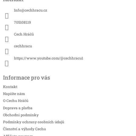
p
a
Info
@
cechhracu.cz
t
í
705108119
Cech Hráčů
cechhracu
https://www.youtube.com/@cechhracu1
Informace pro vás
Kontakt
Napište nám
O Cechu Hráčů
Doprava a platba
Obchodní podmínky
Podmínky ochrany osobních údajů
Členství a výhody Cechu
Affiliate program