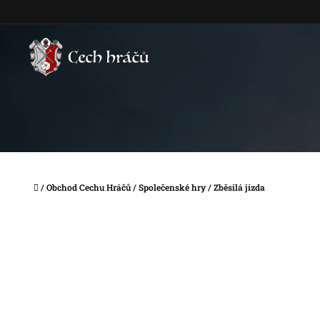
Přejít
na
obsah
Domů
/
Obchod Cechu Hráčů
/
Společenské hry
/
Zběsilá jízda