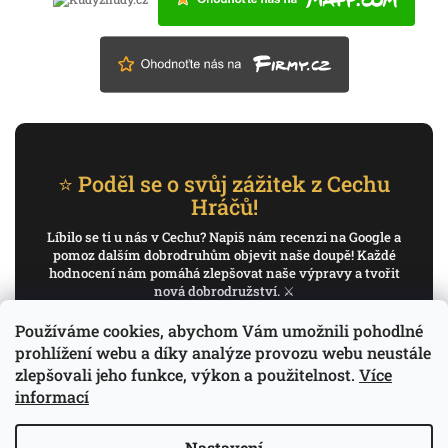
⭐ Poděl se o svůj zážitek z Cechu
Hráčů!
Líbilo se ti u nás v Cechu? Napiš nám recenzi na Google a
pomoz dalším dobrodruhům objevit naše doupě! Každé
hodnocení nám pomáhá zlepšovat naše výpravy a tvořit
nová dobrodružství. ⚔️
Používáme cookies, abychom Vám umožnili pohodlné
✍️ Napiš recenzi na Google
prohlížení webu a díky analýze provozu webu neustále
zlepšovali jeho funkce, výkon a použitelnost.
Více
Děkujeme, že pomáháš psát příběh Cechu Hráčů.
informací
Nastavení