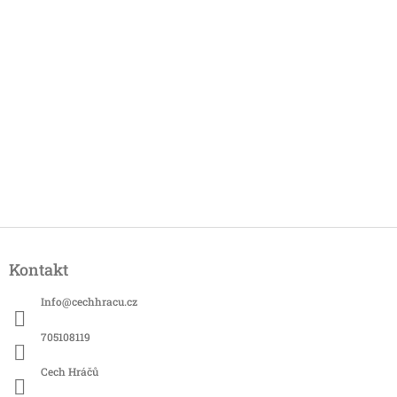
Z
á
Kontakt
p
a
Info
@
cechhracu.cz
t
í
705108119
Cech Hráčů