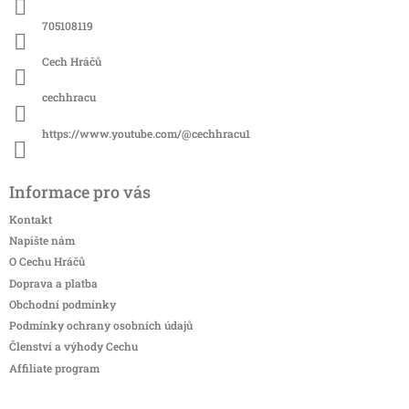
t
í
705108119
Cech Hráčů
cechhracu
https://www.youtube.com/@cechhracu1
Informace pro vás
Kontakt
Napište nám
O Cechu Hráčů
Doprava a platba
Obchodní podmínky
Podmínky ochrany osobních údajů
Členství a výhody Cechu
Affiliate program