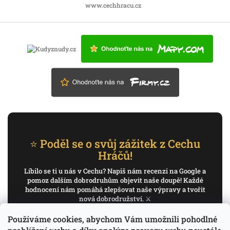
www.cechhracu.cz
⭐ Poděl se o svůj zážitek z Cechu
Hráčů!
Líbilo se ti u nás v Cechu? Napiš nám recenzi na Google a
pomoz dalším dobrodruhům objevit naše doupě! Každé
hodnocení nám pomáhá zlepšovat naše výpravy a tvořit
nová dobrodružství. ⚔️
Používáme cookies, abychom Vám umožnili pohodlné
✍️ Napiš recenzi na Google