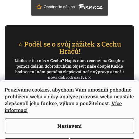
⭐ Poděl se o svůj zážitek z Cechu
Hráčů!
Líbilo se ti u nás v Cechu? Napiš nám recenzi na Google a
pomoz dalším dobrodruhům objevit naše doupě! Každé
hodnocení nám pomáhá zlepšovat naše výpravy a tvořit
nová dobrodružství. ⚔️
Používáme cookies, abychom Vám umožnili pohodlné
✍️ Napiš recenzi na Google
prohlížení webu a díky analýze provozu webu neustále
zlepšovali jeho funkce, výkon a použitelnost.
Více
Děkujeme, že pomáháš psát příběh Cechu Hráčů.
informací
Nastavení