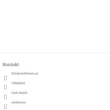
Z
á
Kontakt
p
a
Info
@
cechhracu.cz
t
í
705108119
Cech Hráčů
cechhracu