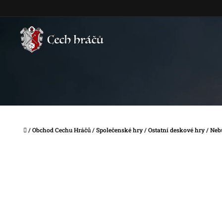
Přejít
na
obsah
Domů
/
Obchod Cechu Hráčů
/
Společenské hry
/
Ostatní deskové hry
/
Neb