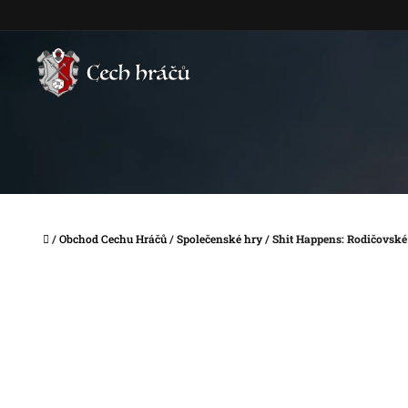
Přejít
na
obsah
Domů
/
Obchod Cechu Hráčů
/
Společenské hry
/
Shit Happens: Rodičovské 