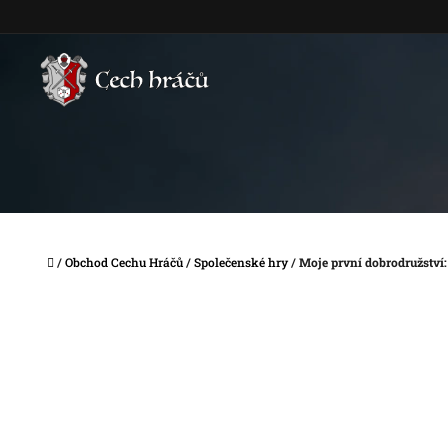
Přejít
na
obsah
Domů
/
Obchod Cechu Hráčů
/
Společenské hry
/
Moje první dobrodružství