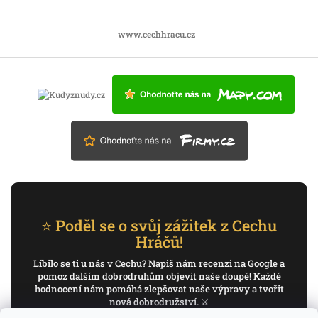
www.cechhracu.cz
⭐ Poděl se o svůj zážitek z Cechu
Hráčů!
Líbilo se ti u nás v Cechu? Napiš nám recenzi na Google a
pomoz dalším dobrodruhům objevit naše doupě! Každé
hodnocení nám pomáhá zlepšovat naše výpravy a tvořit
nová dobrodružství. ⚔️