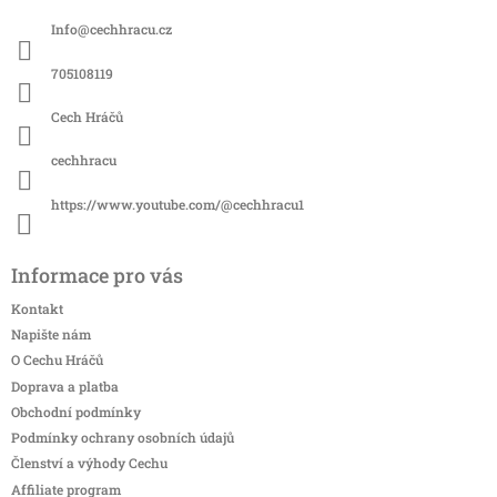
a
Info
@
cechhracu.cz
t
í
705108119
Cech Hráčů
cechhracu
https://www.youtube.com/@cechhracu1
Informace pro vás
Kontakt
Napište nám
O Cechu Hráčů
Doprava a platba
Obchodní podmínky
Podmínky ochrany osobních údajů
Členství a výhody Cechu
Affiliate program