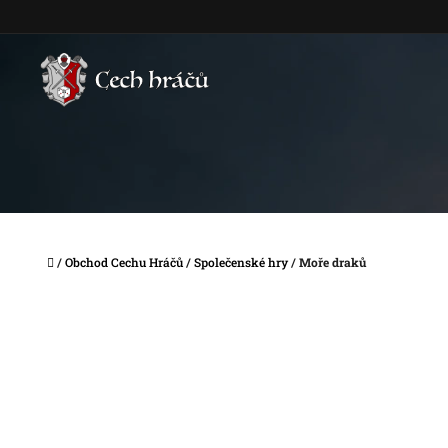
Přejít
na
obsah
Domů
/
Obchod Cechu Hráčů
/
Společenské hry
/
Moře draků