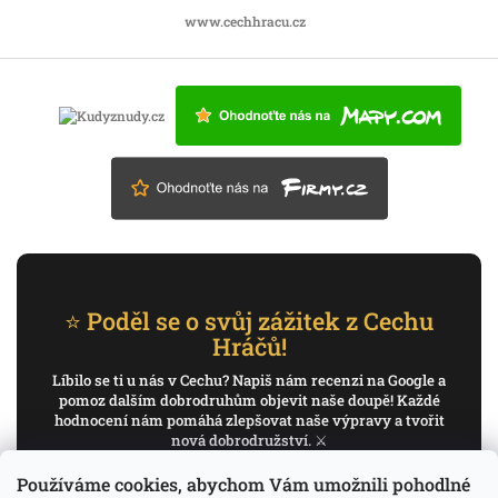
www.cechhracu.cz
⭐ Poděl se o svůj zážitek z Cechu
Hráčů!
Líbilo se ti u nás v Cechu? Napiš nám recenzi na Google a
pomoz dalším dobrodruhům objevit naše doupě! Každé
hodnocení nám pomáhá zlepšovat naše výpravy a tvořit
nová dobrodružství. ⚔️
Používáme cookies, abychom Vám umožnili pohodlné
✍️ Napiš recenzi na Google