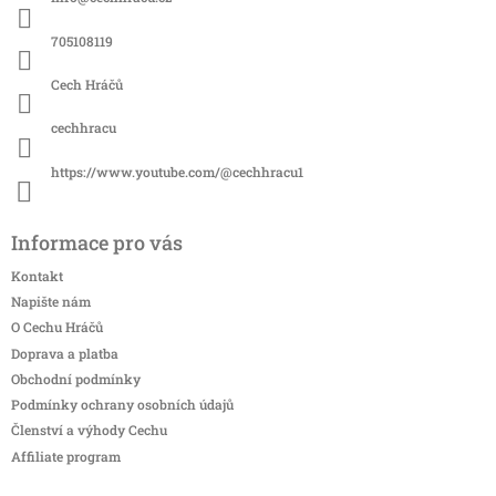
t
í
705108119
Cech Hráčů
cechhracu
https://www.youtube.com/@cechhracu1
Informace pro vás
Kontakt
Napište nám
O Cechu Hráčů
Doprava a platba
Obchodní podmínky
Podmínky ochrany osobních údajů
Členství a výhody Cechu
Affiliate program