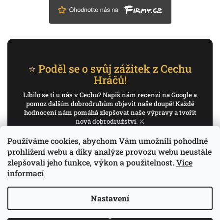
⭐ Poděl se o svůj zážitek z Cechu
Hráčů!
Líbilo se ti u nás v Cechu? Napiš nám recenzi na Google a
pomoz dalším dobrodruhům objevit naše doupě! Každé
hodnocení nám pomáhá zlepšovat naše výpravy a tvořit
nová dobrodružství. ⚔️
Používáme cookies, abychom Vám umožnili pohodlné
✍️ Napiš recenzi na Google
prohlížení webu a díky analýze provozu webu neustále
zlepšovali jeho funkce, výkon a použitelnost.
Více
Děkujeme, že pomáháš psát příběh Cechu Hráčů.
informací
Nastavení