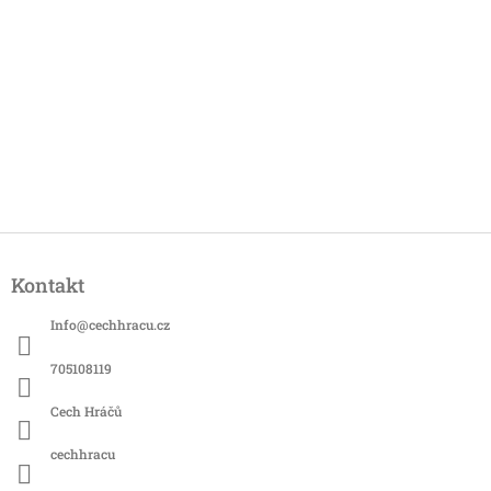
Z
á
Kontakt
p
a
Info
@
cechhracu.cz
t
í
705108119
Cech Hráčů
cechhracu