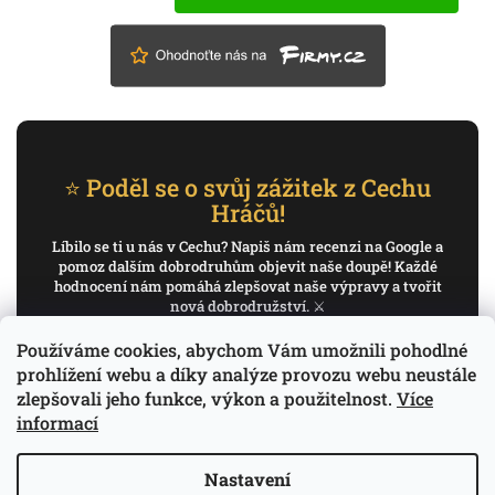
⭐ Poděl se o svůj zážitek z Cechu
Hráčů!
Líbilo se ti u nás v Cechu? Napiš nám recenzi na Google a
pomoz dalším dobrodruhům objevit naše doupě! Každé
hodnocení nám pomáhá zlepšovat naše výpravy a tvořit
nová dobrodružství. ⚔️
Používáme cookies, abychom Vám umožnili pohodlné
✍️ Napiš recenzi na Google
prohlížení webu a díky analýze provozu webu neustále
zlepšovali jeho funkce, výkon a použitelnost.
Více
Děkujeme, že pomáháš psát příběh Cechu Hráčů.
informací
Nastavení