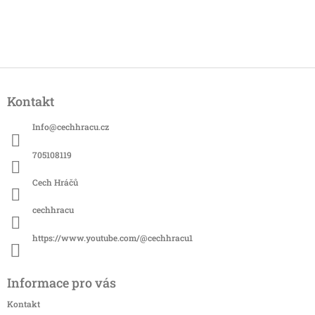
Z
á
Kontakt
p
a
Info
@
cechhracu.cz
t
í
705108119
Cech Hráčů
cechhracu
https://www.youtube.com/@cechhracu1
Informace pro vás
Kontakt