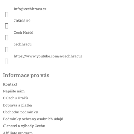
p
a
Info
@
cechhracu.cz
t
í
705108119
Cech Hráčů
cechhracu
https://www.youtube.com/@cechhracu1
Informace pro vás
Kontakt
Napište nám
O Cechu Hráčů
Doprava a platba
Obchodní podmínky
Podmínky ochrany osobních údajů
Členství a výhody Cechu
Affiliate program