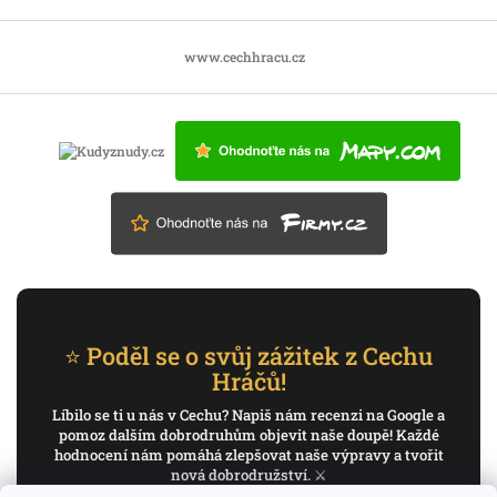
www.cechhracu.cz
⭐ Poděl se o svůj zážitek z Cechu
Hráčů!
Líbilo se ti u nás v Cechu? Napiš nám recenzi na Google a
pomoz dalším dobrodruhům objevit naše doupě! Každé
hodnocení nám pomáhá zlepšovat naše výpravy a tvořit
nová dobrodružství. ⚔️