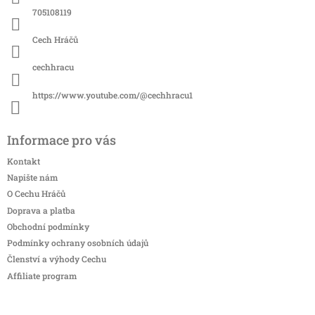
í
705108119
Cech Hráčů
cechhracu
https://www.youtube.com/@cechhracu1
Informace pro vás
Kontakt
Napište nám
O Cechu Hráčů
Doprava a platba
Obchodní podmínky
Podmínky ochrany osobních údajů
Členství a výhody Cechu
Affiliate program