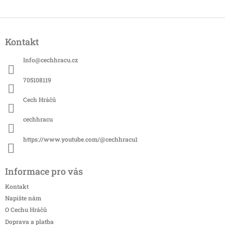
Z
á
Kontakt
p
a
Info
@
cechhracu.cz
t
í
705108119
Cech Hráčů
cechhracu
https://www.youtube.com/@cechhracu1
Informace pro vás
Kontakt
Napište nám
O Cechu Hráčů
Doprava a platba