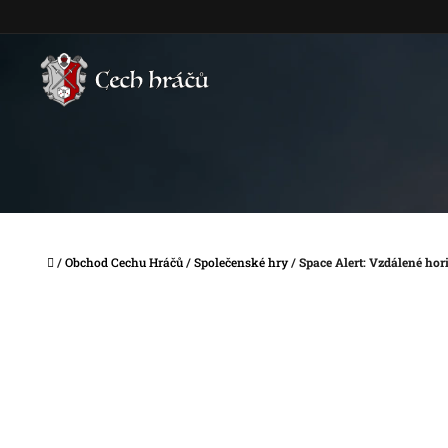
Přejít
na
obsah
Domů
/
Obchod Cechu Hráčů
/
Společenské hry
/
Space Alert: Vzdálené hor