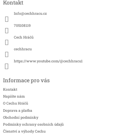
Kontakt
p
a
Info
@
cechhracu.cz
t
í
705108119
Cech Hráčů
cechhracu
https://www.youtube.com/@cechhracu1
Informace pro vás
Kontakt
Napište nám
O Cechu Hráčů
Doprava a platba
Obchodní podmínky
Podmínky ochrany osobních údajů
Členství a výhody Cechu