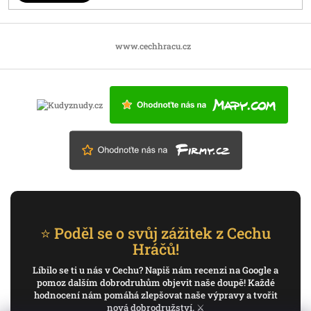
www.cechhracu.cz
⭐ Poděl se o svůj zážitek z Cechu
Hráčů!
Líbilo se ti u nás v Cechu? Napiš nám recenzi na Google a
pomoz dalším dobrodruhům objevit naše doupě! Každé
hodnocení nám pomáhá zlepšovat naše výpravy a tvořit
nová dobrodružství. ⚔️