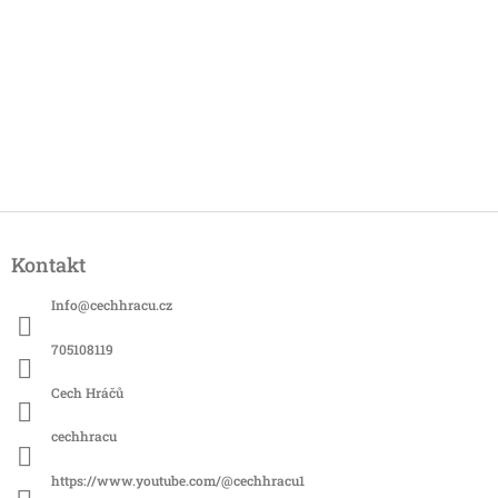
Z
á
Kontakt
p
a
Info
@
cechhracu.cz
t
í
705108119
Cech Hráčů
cechhracu
https://www.youtube.com/@cechhracu1