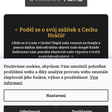
⭐ Poděl se o svůj zážitek z Cechu
Hráčů!
Líbilo se ti u nás v Cechu? Napiš nám recenzi na Google a
pomoz dalším dobrodruhům objevit naše doupě! Každé
hodnocení nám pomáhá zlepšovat naše výpravy a tvořit
nová dobrodružství. ⚔️
Používáme cookies, abychom Vám umožnili pohodlné
✍️ Napiš recenzi na Google
prohlížení webu a díky analýze provozu webu neustále
zlepšovali jeho funkce, výkon a použitelnost.
Více
Děkujeme, že pomáháš psát příběh Cechu Hráčů.
informací
Nastavení
Copyright 2026
Cech Hráčů
. Všechna práva
Odmítnout
Souhlasím
Vytvořil Shoptet