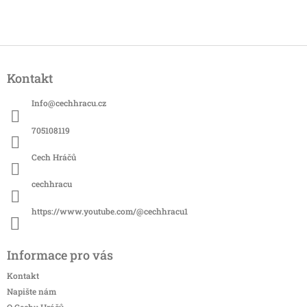
Z
á
Kontakt
p
a
Info
@
cechhracu.cz
t
í
705108119
Cech Hráčů
cechhracu
https://www.youtube.com/@cechhracu1
Informace pro vás
Kontakt
Napište nám