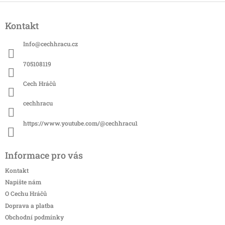
Z
á
Kontakt
p
a
Info
@
cechhracu.cz
t
í
705108119
Cech Hráčů
cechhracu
https://www.youtube.com/@cechhracu1
Informace pro vás
Kontakt
Napište nám
O Cechu Hráčů
Doprava a platba
Obchodní podmínky