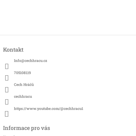
Z
á
Kontakt
p
a
Info
@
cechhracu.cz
t
í
705108119
Cech Hráčů
cechhracu
https://www.youtube.com/@cechhracu1
Informace pro vás