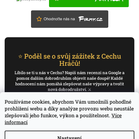
⭐ Poděl se o svůj zážitek z Cechu
Hráčů!
Líbilo se ti u nás v Cechu? Napiš nám recenzi na Google a
pomoz dalším dobrodruhům objevit naše doupě! Každé
hodnocení nám pomáhá zlepšovat naše výpravy a tvořit
nová dobrodružství. ⚔️
Používáme cookies, abychom Vám umožnili pohodlné
✍️ Napiš recenzi na Google
prohlížení webu a díky analýze provozu webu neustále
zlepšovali jeho funkce, výkon a použitelnost.
Více
Děkujeme, že pomáháš psát příběh Cechu Hráčů.
informací
Nastavení