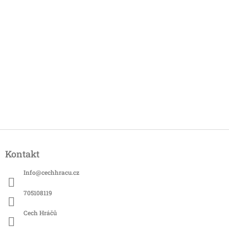
Z
á
Kontakt
p
a
Info
@
cechhracu.cz
t
í
705108119
Cech Hráčů