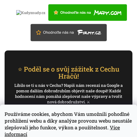
⭐ Poděl se o svůj zážitek z Cechu
Hráčů!
Líbilo se ti u nás v Cechu? Napiš nám recenzi na Google a
pomoz dalším dobrodruhům objevit naše doupě! Každé
hodnocení nám pomáhá zlepšovat naše výpravy a tvořit
nová dobrodružství. ⚔️
Používáme cookies, abychom Vám umožnili pohodlné
✍️ Napiš recenzi na Google
prohlížení webu a díky analýze provozu webu neustále
zlepšovali jeho funkce, výkon a použitelnost.
Více
Děkujeme, že pomáháš psát příběh Cechu Hráčů.
informací