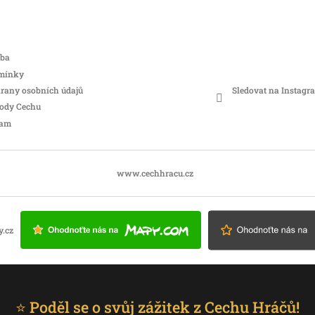
tba
mínky
Sledovat na Instagr
rany osobních údajů
hody Cechu
ram
www.cechhracu.cz
⭐ Poděl se o svůj zážitek z Cechu Hráčů!