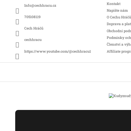
a
Kontakt
Info
@
cechhracu.cz
t
Napište nám
í
705108119
O Cechu Hráčů
Doprava a pla
Cech Hráčů
Obchodní pod
Podmínky och
cechhracu
Členství a vý
Affiliate prog
https://www.youtube.com/@cechhracu1