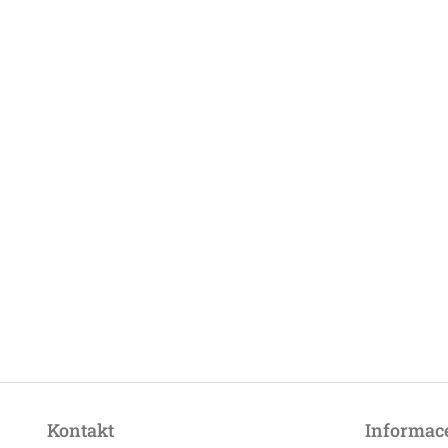
Z
á
Kontakt
Informace
p