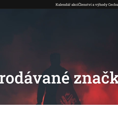
Kalendář akcí
Členství a výhody Cech
rodávané znač