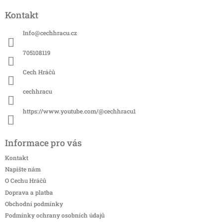
á
Kontakt
p
a
Info
@
cechhracu.cz
t
í
705108119
Cech Hráčů
cechhracu
https://www.youtube.com/@cechhracu1
Informace pro vás
Kontakt
Napište nám
O Cechu Hráčů
Doprava a platba
Obchodní podmínky
Podmínky ochrany osobních údajů