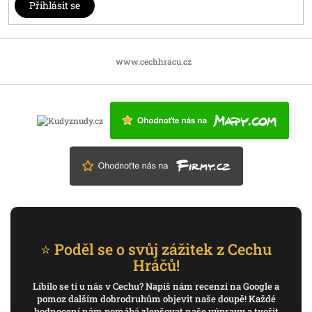
Přihlásit se
www.cechhracu.cz
⭐ Poděl se o svůj zážitek z Cechu
Hráčů!
Líbilo se ti u nás v Cechu? Napiš nám recenzi na Google a
pomoz dalším dobrodruhům objevit naše doupě! Každé
hodnocení nám pomáhá zlepšovat naše výpravy a tvořit