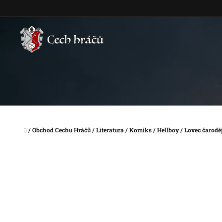
Přejít
na
obsah
Domů
/
Obchod Cechu Hráčů
/
Literatura
/
Komiks
/
Hellboy
/
Lovec čaroděj