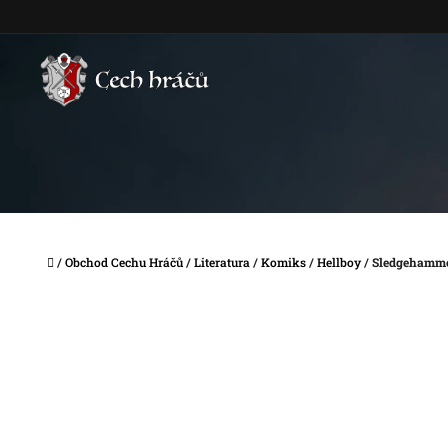
Přejít
na
obsah
Domů
/
Obchod Cechu Hráčů
/
Literatura
/
Komiks
/
Hellboy
/
Sledgehamme