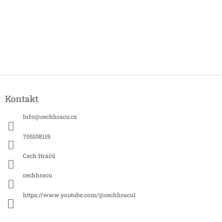
Z
á
Kontakt
p
a
Info
@
cechhracu.cz
t
í
705108119
Cech Hráčů
cechhracu
https://www.youtube.com/@cechhracu1