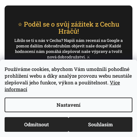
⭐ Poděl se o svůj zážitek z Cechu
Hráčů!
Líbilo se ti u nás v Cechu? Napiš nám recenzi na Google a
pomoz dalším dobrodruhům objevit naše doupě! Každé
hodnocení nám pomáhá zlepšovat naše výpravy a tvořit
nová dobrodružství. ⚔️
Používáme cookies, abychom Vám umožnili pohodlné
✍️ Napiš recenzi na Google
prohlížení webu a díky analýze provozu webu neustále
zlepšovali jeho funkce, výkon a použitelnost.
Více
Děkujeme, že pomáháš psát příběh Cechu Hráčů.
informací
Nastavení
Copyright 2026
Cech Hráčů
. Všechna práva
Odmítnout
Souhlasím
Vytvořil Shoptet
vyhrazena.