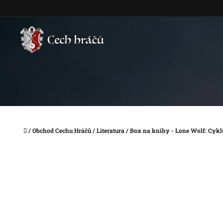
Přejít
na
obsah
Domů
/
Obchod Cechu Hráčů
/
Literatura
/
Box na knihy - Lone Wolf: Cykl