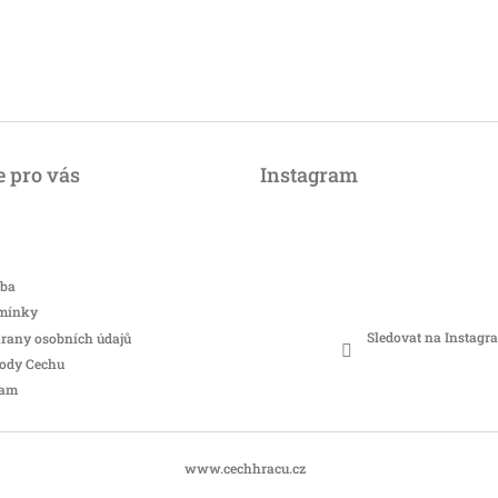
 pro vás
Instagram
tba
mínky
Sledovat na Instagr
rany osobních údajů
hody Cechu
ram
www.cechhracu.cz