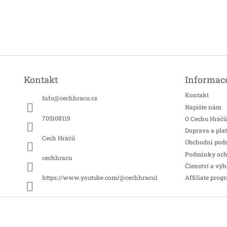
Z
á
Kontakt
Informace
p
a
Kontakt
Info
@
cechhracu.cz
t
Napište nám
í
705108119
O Cechu Hráčů
Doprava a pla
Cech Hráčů
Obchodní pod
Podmínky och
cechhracu
Členství a vý
Affiliate prog
https://www.youtube.com/@cechhracu1