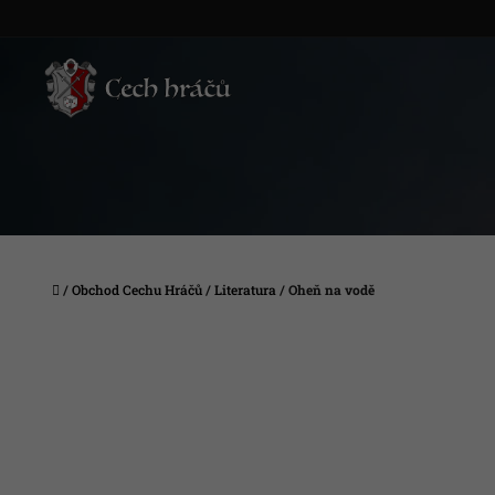
Přejít
na
obsah
Domů
/
Obchod Cechu Hráčů
/
Literatura
/
Oheň na vodě