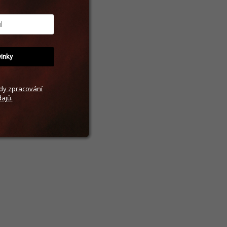
vinky
dy zpracování
ajů.