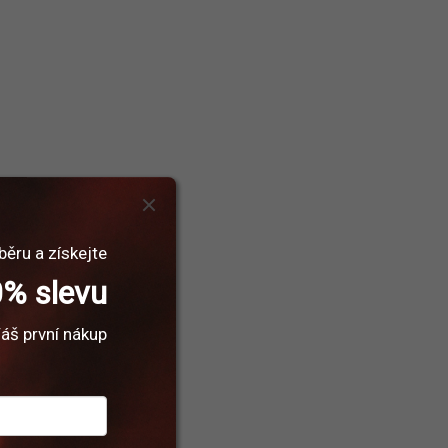
běru a získejte
% slevu
áš první nákup