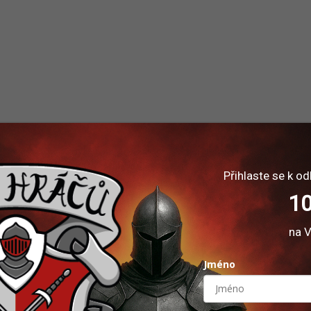
Přihlaste se k od
10
na V
Jméno