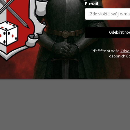
E-mail
Odebírat no
Přečtěte si naše
Zása
osobních úd