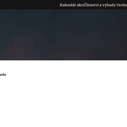
Kalendář akcí
Členství a výhody Cech
undu