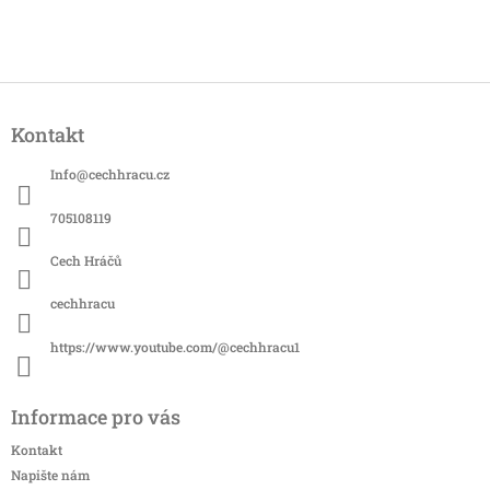
Z
á
Kontakt
p
a
Info
@
cechhracu.cz
t
í
705108119
Cech Hráčů
cechhracu
https://www.youtube.com/@cechhracu1
Informace pro vás
Kontakt
Napište nám